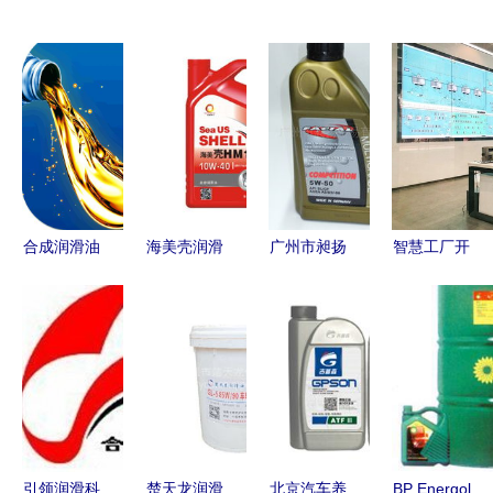
合成润滑油
海美壳润滑
广州市昶扬
智慧工厂开
性能全解析
油效果评估
贸易车用润
启4.0时代
高效润滑的
与润滑脂进
滑油产品全
哈弗润滑油
升级之选
出口现状分
览
实现跨时代
析
飞跃
引领润滑科
楚天龙润滑
北京汽车养
BP Energol