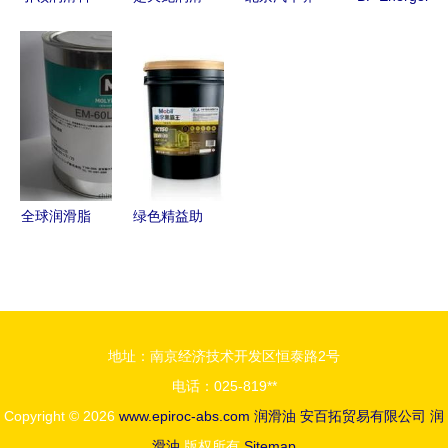
技，驱动未
油L-HM32
护用品批发
GR-XP极压
来工业——
抗磨液压油
指南 聚焦
齿轮油系列
[公司名称]
特性、价
厂家、生产
产品介绍与
润滑油专业
格、图片与
与润滑油价
出口供应
解决方案提
配件厂家全
格
供商
解析
全球润滑脂
绿色精益助
市场进出口
推低碳未来
格局与趋势
埃克森美孚
分析
润滑油再
获“中国节
地址：南京经济技术开发区恒泰路2号
能协会推荐
电话：025-819**
产品”称号
Copyright © 2026
www.epiroc-abs.com
润滑油
安百拓贸易有限公司
润
滑油
版权所有
Sitemap