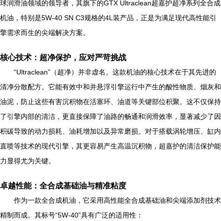
球润滑油领域的领导者，其旗下的GTX Ultraclean超嘉护超净系列全合成
机油，特别是5W-40 SN C3规格的4L装产品，正是为满足现代高性能引
擎需求而生的尖端解决方案。
核心技术：超净保护，应对严苛挑战
“Ultraclean”（超净）并非虚名。这款机油的核心技术在于其先进的
清净分散配方。它能有效中和并悬浮引擎运行中产生的酸性物质、烟灰和
油泥，防止这些有害沉积物在活塞环、油道等关键部位积聚。这不仅保持
了引擎内部的清洁，更直接保障了油路的畅通和润滑效率，显著减少了因
积碳导致的动力损耗、油耗增加以及异常磨损。对于搭载涡轮增压、缸内
直喷等技术的现代引擎，其更容易产生高温沉积物，超嘉护的清洁保护能
力显得尤为关键。
卓越性能：全合成基础油与精准粘度
作为一款全合成机油，它采用高性能全合成基础油和尖端添加剂技术
精制而成。其标号“5W-40”具有广泛的适用性：